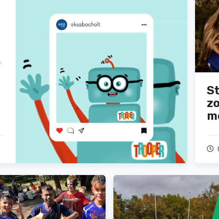
✨
St
zo
m